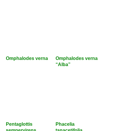
Omphalodes verna
Omphalodes verna
“Alba”
Pentaglottis
Phacelia
sempervirens
tanacetifolia